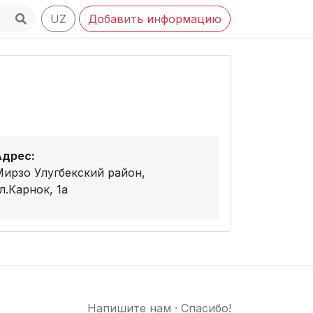
UZ
Добавить информацию
Адрес:
Мирзо Улугбекский район,
л.Карнок, 1а
Напишите нам
·
Спасибо!